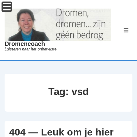
↓
Menu
Doorgaan
naar
hoofdinhoud
ME
Dromencoach
Luisteren naar het onbewuste
Tag:
vsd
404 — Leuk om je hier