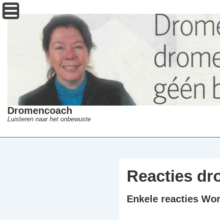
↓
Menu
Doorgaan
naar
hoofdinhoud
Dromencoach
Luisteren naar het onbewuste
Reacties d
Enkele reacties W