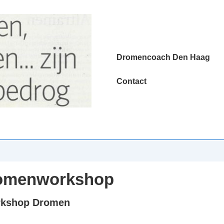
Hoofd
Dromencoach Den Haag
navigatie
Contact
romenworkshop
orkshop Dromen