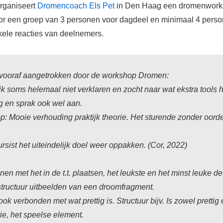
organiseert
Dromencoach Els Pet
in Den Haag een dromenwork
or een groep van 3 personen voor dagdeel en minimaal 4 perso
kele reacties van deelnemers.
 vooraf aangetrokken door de workshop Dromen:
soms helemaal niet verklaren en zocht naar wat ekstra tools h
 en sprak ook wel aan.
p: Mooie verhouding praktijk theorie. Het sturende zonder oord
rsist het uiteindelijk doel weer oppakken. (Cor, 2022)
enen met het in de t.t. plaatsen, het leukste en het minst leuke d
structuur uitbeelden van een droomfragment.
ook verbonden met wat prettig is. Structuur bijv. Is zowel pretti
ie, het speelse element.