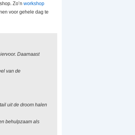
shop. Zo’n
workshop
nen voor gehele dag te
iervoor. Daarnaast
eel van de
etail uit de droom halen
g en behulpzaam als