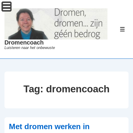
↓
Menu
Doorgaan
naar
hoofdinhoud
ME
Dromencoach
Luisteren naar het onbewuste
Tag:
dromencoach
Met dromen werken in