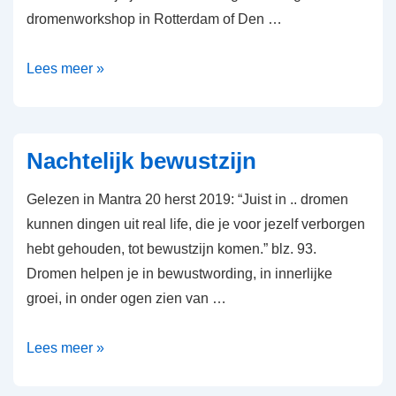
dromenworkshop in Rotterdam of Den …
Dromenworkshop
Lees meer »
op
aanvraag
Nachtelijk bewustzijn
Gelezen in Mantra 20 herst 2019: “Juist in .. dromen
kunnen dingen uit real life, die je voor jezelf verborgen
hebt gehouden, tot bewustzijn komen.” blz. 93.
Dromen helpen je in bewustwording, in innerlijke
groei, in onder ogen zien van …
Nachtelijk
Lees meer »
bewustzijn