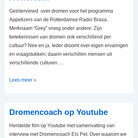
Geïnterviewd over dromen voor het programma
Appetizers van de Rotterdamse Radio Brasa.
Merknaam “Grey” vroeg onder andere: Zijn
betekenissen van dromen ook verschillend per
cultuur? Nee en ja. Ieder droomt over eigen ervaringen
en vraagstukken; daarin verschillen mensen uit
verschillende culturen …
Dromen
Lees meer »
als
appetizer
in
Dromencoach op Youtube
Rotterdam
Herstelde film op Youtube met samenvatting van
interview met Dromencoach Els Pet. Over waarom we