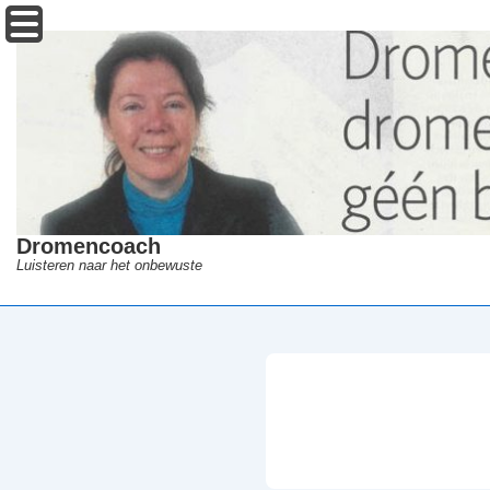
↓
Menu
Doorgaan
naar
hoofdinhoud
Dromencoach
Luisteren naar het onbewuste