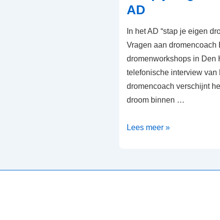
AD
In het AD “stap je eigen 
Vragen aan dromencoach E
dromenworkshops in Den H
telefonische interview van
dromencoach verschijnt het 
droom binnen …
“stap
Lees meer »
je
eigen
droom
binnen”
AD