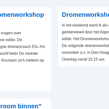
romenworkshop
Dromenworksho
In het weekend werd ik al
geïnterviewd door het Al
 vragen over
editie. Het Dromenworkshop 
e editie. De
De volgende dromenworks
aagse dromencoach Els: Als
november a.s. in Den Haag,
 jezelf beter De meeste
Overdag vanaf 10.15 uur.
focussen zich meteen op
 droom binnen”