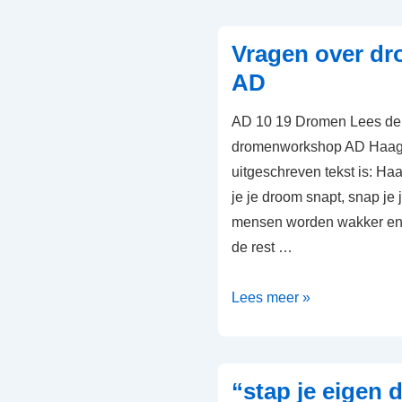
Vragen over d
AD
AD 10 19 Dromen Lees de
dromenworkshop AD Haags
uitgeschreven tekst is: H
je je droom snapt, snap je
mensen worden wakker en 
de rest …
Vragen
Lees meer »
over
dromenworkshop
AD
“stap je eigen