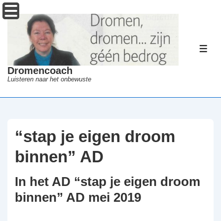
↓
Menu
Doorgaan
naar
hoofdinhoud
ME
Dromencoach
Luisteren naar het onbewuste
“stap je eigen droom
binnen” AD
In het AD “stap je eigen droom
binnen” AD mei 2019