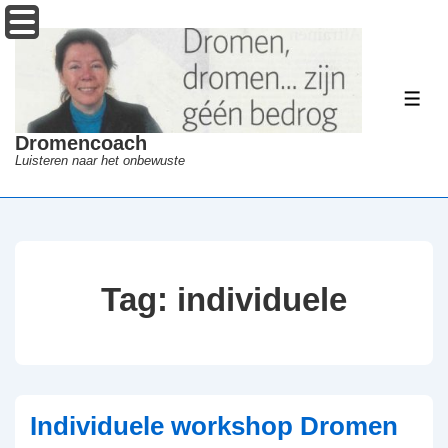
↓
Menu
Doorgaan
naar
hoofdinhoud
ME
Dromencoach
Luisteren naar het onbewuste
Tag:
individuele
Individuele workshop Dromen