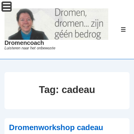
↓
Menu
Doorgaan
naar
hoofdinhoud
ME
Dromencoach
Luisteren naar het onbewuste
Tag:
cadeau
Dromenworkshop cadeau