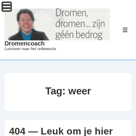
↓
Menu
Doorgaan
naar
hoofdinhoud
ME
Dromencoach
Luisteren naar het onbewuste
Tag:
weer
404 — Leuk om je hier